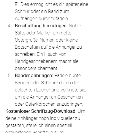
Ei. Dies ermöglicht es dir, später eine 
Schnur oder ein Band zum 
Aufhängen durchzufädeln.
Beschriftung hinzufügen:
 Nutze 
Stifte oder Marker, um nette 
Ostergrüße, Namen oder kleine 
Botschaften auf die Anhänger zu 
schreiben. Ein Hauch von 
Handgeschriebenem macht sie 
besonders charmant.
Bänder anbringen:
 Fädele bunte 
Bänder oder Schnüre durch die 
gelochten Löcher und verknote sie, 
um die Anhänger an Geschenken 
oder Osterkörbchen anzubringen.
Kostenloser Schriftzug-Download:
 Um 
deine Anhänger noch individueller zu 
gestalten, stelle ich einen speziell 
entworfenen Schriftzug zum 