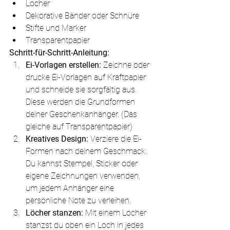
Locher
Dekorative Bänder oder Schnüre
Stifte und Marker
Transparentpapier
Schritt-für-Schritt-Anleitung:
Ei-Vorlagen erstellen:
 Zeichne oder 
drucke Ei-Vorlagen auf Kraftpapier 
und schneide sie sorgfältig aus. 
Diese werden die Grundformen 
deiner Geschenkanhänger. (Das 
gleiche auf Transparentpapier)
Kreatives Design:
 Verziere die Ei-
Formen nach deinem Geschmack. 
Du kannst Stempel, Sticker oder 
eigene Zeichnungen verwenden, 
um jedem Anhänger eine 
persönliche Note zu verleihen.
Löcher stanzen:
 Mit einem Locher 
stanzst du oben ein Loch in jedes 