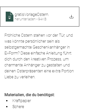
gratisVorlageOstern
.
herunterladen • 94KB
Fröhliche Ostern stehen vor der Tür, und 
was könnte persönlicher sein als 
selbstgemachte Geschenkanhänger in 
Ei-Form? Diese einfache Anleitung führt 
dich durch den kreativen Prozess, um 
charmante Anhänger zu gestalten und 
deinen Osterpräsenten eine extra Portion 
Liebe zu verleihen.
Materialien, die du benötigst:
Kraftpapier
Schere