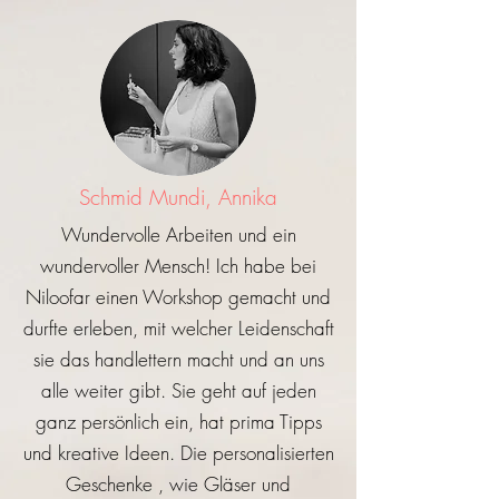
H., Carmen
Auszug aus Instagram:
"Wahnsinn, jetzt ist dieses unglaublich
tolle, inspirierende und erholsame
Wochenende mit der so liebenswerten
und herzlichen Niloofar schon eine
Schmid Mundi, Annika
Woche her..
Wundervolle Arbeiten und ein
Wenn ihr die Möglichkeit habt, einen
wundervoller Mensch! Ich habe bei
Workshop bei der lieben Niloofar
Niloofar einen Workshop gemacht und
erleben zu können- macht es unbedingt.
durfte erleben, mit welcher Leidenschaft
So viel Motivation, Inspiration, Feuer für
sie das handlettern macht und an uns
schöne Buchstaben und Gestaltung und
alle weiter gibt. Sie geht auf jeden
so verständliche Erklärungen, tolle Tipps
ganz persönlich ein, hat prima Tipps
und Anleitungen- eine absolute
und kreative Ideen. Die personalisierten
Herzensempfehlung!"
Geschenke , wie Gläser und