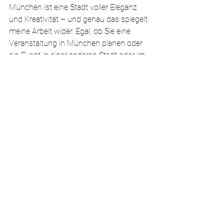
München ist eine Stadt voller Eleganz 
und Kreativität – und genau das spiegelt 
meine Arbeit wider. Egal, ob Sie eine 
Veranstaltung in München planen oder 
ein Event in einer anderen Stadt oder im 
Ausland organisieren, ich begleite Sie mit 
meiner Expertise und bringe eine 
besondere Note ein.
Lassen Sie uns zusammenarbeiten!
Suchen Sie nach einer Kalligrafin, die Ihre 
Vision zum Leben erweckt? Egal, ob Sie 
eine personalisierte Gravur oder Live-
Kalligrafie für Ihr Event benötigen – ich 
bin für Sie da. Kontaktieren Sie mich 
noch heute, und lassen Sie uns 
gemeinsam etwas Einzigartiges 
schaffen, das Ihre Gäste begeistern wird.