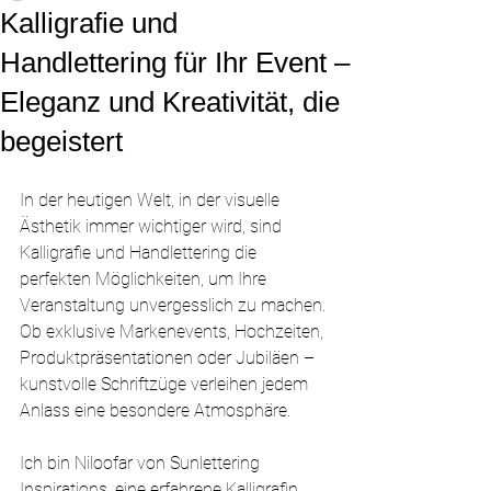
Kalligrafie und
Handlettering für Ihr Event –
Eleganz und Kreativität, die
begeistert
In der heutigen Welt, in der visuelle 
Ästhetik immer wichtiger wird, sind 
Kalligrafie und Handlettering die 
perfekten Möglichkeiten, um Ihre 
Veranstaltung unvergesslich zu machen. 
Ob exklusive Markenevents, Hochzeiten, 
Produktpräsentationen oder Jubiläen – 
kunstvolle Schriftzüge verleihen jedem 
Anlass eine besondere Atmosphäre.
Ich bin Niloofar von Sunlettering 
Inspirations, eine erfahrene Kalligrafin, 