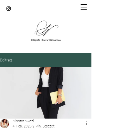
Beitrag
Niloofar Swozil
4. Feb. 2025
2 Min. Lesezeit