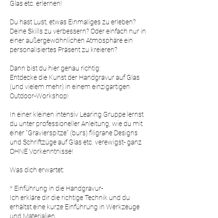
Glas etc. erlernen!
.
Du hast Lust, etwas Einmaliges zu erleben?
Deine Skills zu verbessern? Oder einfach nur in
einer außergewöhnlichen Atmosphäre ein
personalisiertes Präsent zu kreieren?
Dann bist du hier genau richtig:
Entdecke die Kunst der Handgravur auf Glas
(und vielem mehr) in einem einzigartigen
Outdoor-Workshop!
In einer kleinen intensiv Learing Gruppe lernst
du unter professioneller Anleitung, wie du mit
einer "Gravierspitze" (burs) filigrane Designs
und Schriftzüge auf Glas etc. verewigst- ganz
OHNE Vorkenntnisse!
Was dich erwartet:
* Einführung in die Handgravur-
Ich erkläre dir die richtige Technik und du
erhältst eine kurze Einführung in Werkzeuge
und Materialien.