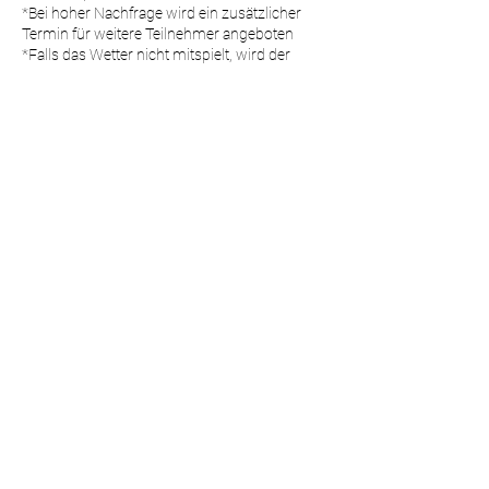
*Bei hoher Nachfrage wird ein zusätzlicher
Termin für weitere Teilnehmer angeboten
*Falls das Wetter nicht mitspielt, wird der
Workshop verschoben
Melde dich jetzt an und lerne in entspannter
Outdoor-Atmosphäre, wie du u.a. Glas mit
wunderschönen Gravuren personalisieren