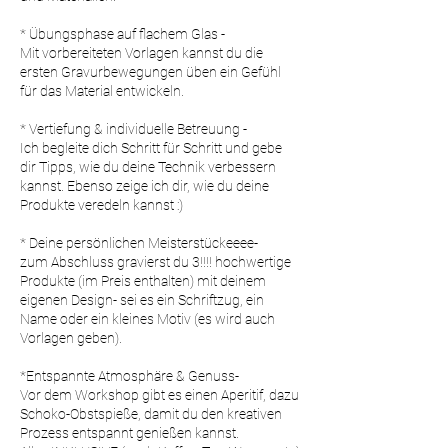
* Übungsphase auf flachem Glas -
Mit vorbereiteten Vorlagen kannst du die
ersten Gravurbewegungen üben ein Gefühl
für das Material entwickeln.
* Vertiefung & individuelle Betreuung -
Ich begleite dich Schritt für Schritt und gebe
dir Tipps, wie du deine Technik verbessern
kannst. Ebenso zeige ich dir, wie du deine
Produkte veredeln kannst :)
* Deine persönlichen Meisterstückeeee-
zum Abschluss gravierst du 3!!!! hochwertige
Produkte (im Preis enthalten) mit deinem
eigenen Design- sei es ein Schriftzug, ein
Name oder ein kleines Motiv (es wird auch
Vorlagen geben).
*Entspannte Atmosphäre & Genuss-
Vor dem Workshop gibt es einen Aperitif, dazu
Schoko-Obstspieße, damit du den kreativen
Prozess entspannt genießen kannst.